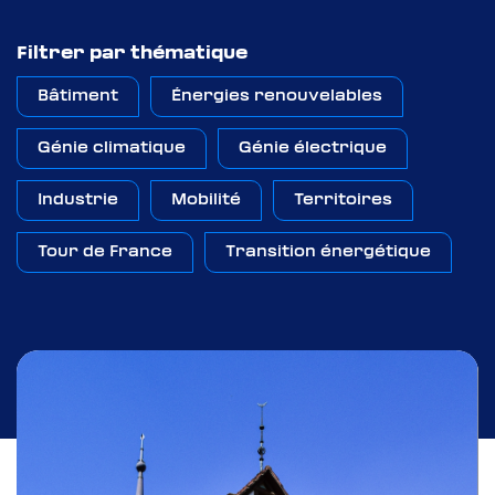
Filtrer par thématique
Mag : La France
Bâtiment
Énergies renouvelables
électrique
Génie climatique
Génie électrique
Abonnez-vous à
Industrie
Mobilité
Territoires
Courant Positif
Tour de France
Transition énergétique
Abonnez-vous à
Pour télécharger le document, remplissez
Courant Positif
le formulaire ci-dessous :
S’abonner à la Newsletter Courant Positif