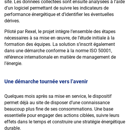
site. Les données collectées sont ensuite analysées à l’aide
S’abonner à la Newsletter Courant Positif
d’un logiciel permettant de suivre les indicateurs de
performance énergétique et d’identifier les éventuelles
dérives.
OK
Piloté par Rexel, le projet intègre l’ensemble des étapes
nécessaires à sa mise en œuvre, de l’étude initiale à la
En soumettant ce formulaire, vous acceptez
formation des équipes. La solution s’inscrit également
que votre adresse e-mail soit utilisée par Rexel
dans une démarche conforme à la norme ISO 50001,
pour l’envoi de newsletter et offres
référence internationale en matière de management de
promotionnelles. Vous pouvez vous
S'inscrire à la Newsletter Courant Positif. Vous
l’énergie.
désabonner à tout moment grâce au lien
pourrez vous désabonner à tout moment
présent dans les e-mails qui vous sont
grâce au lien présent dans les e-mails qui vous
adressés.
Une démarche tournée vers l’avenir
seront adressés.
Quelques mois après sa mise en service, le dispositif
Valider
permet déjà au site de disposer d’une connaissance
Accéder au site
beaucoup plus fine de ses consommations. Une base
essentielle pour engager des actions ciblées, suivre leurs
effets dans le temps et construire une stratégie énergétique
durable.