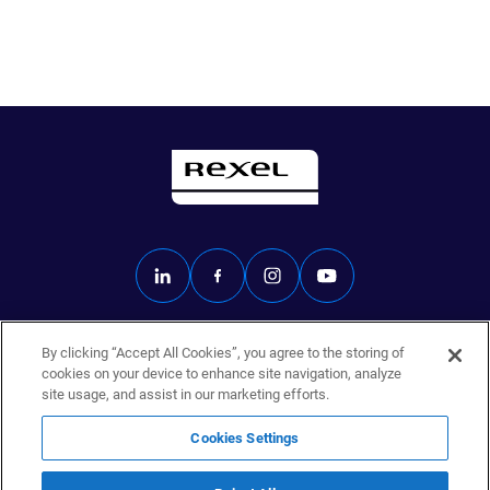
By clicking “Accept All Cookies”, you agree to the storing of
Rexel.fr
cookies on your device to enhance site navigation, analyze
Données personnelles
site usage, and assist in our marketing efforts.
Mentions légales
Éthique
Cookies Settings
Politique de sécurité
Cookies Settings