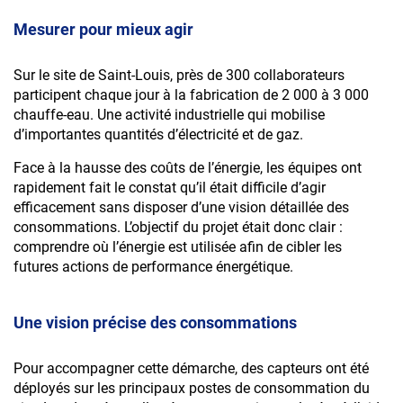
Mesurer pour mieux agir
Sur le site de Saint-Louis, près de 300 collaborateurs
participent chaque jour à la fabrication de 2 000 à 3 000
chauffe-eau. Une activité industrielle qui mobilise
Mag : La France
d’importantes quantités d’électricité et de gaz.
électrique
Face à la hausse des coûts de l’énergie, les équipes ont
rapidement fait le constat qu’il était difficile d’agir
Abonnez-vous à
efficacement sans disposer d’une vision détaillée des
consommations. L’objectif du projet était donc clair :
Courant Positif
comprendre où l’énergie est utilisée afin de cibler les
futures actions de performance énergétique.
Abonnez-vous à
Pour télécharger le document, remplissez
Courant Positif
le formulaire ci-dessous :
Une vision précise des consommations
Pour accompagner cette démarche, des capteurs ont été
déployés sur les principaux postes de consommation du