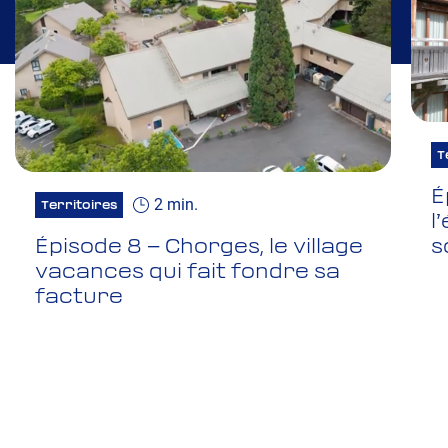
T
É
2 min.
Territoires
l
s
Épisode 8 – Chorges, le village
vacances qui fait fondre sa
facture