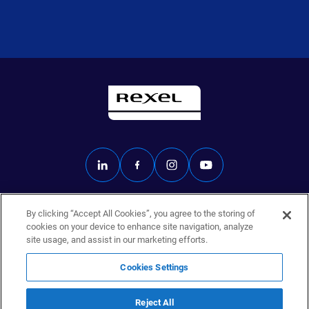
By clicking “Accept All Cookies”, you agree to the storing of
Rexel.fr
cookies on your device to enhance site navigation, analyze
Données personnelles
site usage, and assist in our marketing efforts.
Mentions légales
Éthique
Cookies Settings
Politique de sécurité
Cookies Settings
Reject All