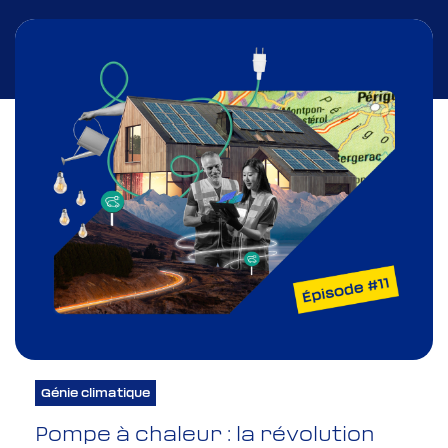
Mag : La France
électrique
Génie climatique
Pompe à chaleur : la révolution