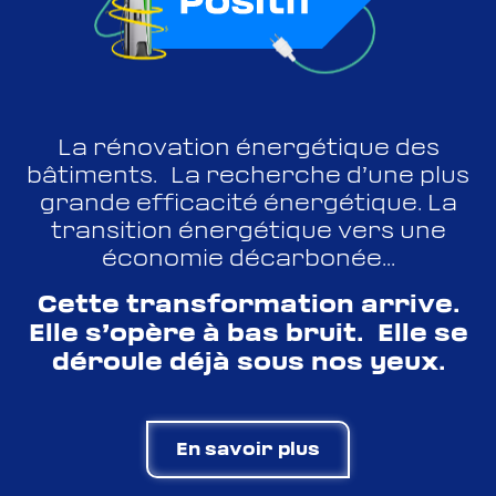
pourrez vous désabonner à tout moment
présent dans les e-mails qui vous sont
grâce au lien présent dans les e-mails qui vous
adressés.
seront adressés.
Valider
La rénovation énergétique des
Accéder au site
bâtiments. La recherche d’une plus
grande efficacité énergétique. La
transition énergétique vers une
Accéder au site
économie décarbonée...
Cette transformation arrive.
Elle s’opère à bas bruit. Elle se
déroule déjà sous nos yeux.
En savoir plus