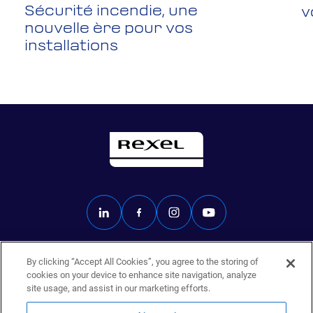
Sécurité incendie, une
v
nouvelle ère pour vos
installations
By clicking “Accept All Cookies”, you agree to the storing of
Rexel.fr
cookies on your device to enhance site navigation, analyze
Données personnelles
site usage, and assist in our marketing efforts.
Mentions légales
Éthique