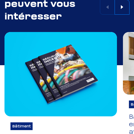
peuvent vous
intéresser
B
B
e
Bâtiment
a