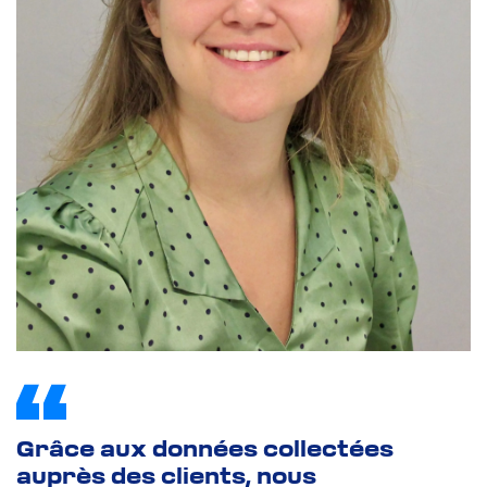
Mag : La France
électrique
Abonnez-vous à
Courant Positif
Abonnez-vous à
Pour télécharger le document, remplissez
Courant Positif
le formulaire ci-dessous :
Grâce aux données collectées
auprès des clients, nous