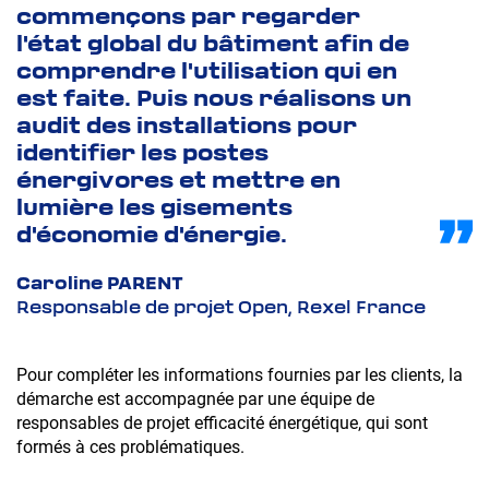
commençons par regarder
l'état global du bâtiment afin de
S’abonner à la Newsletter Courant Positif
comprendre l'utilisation qui en
est faite. Puis nous réalisons un
OK
audit des installations pour
identifier les postes
En soumettant ce formulaire, vous acceptez
énergivores et mettre en
que votre adresse e-mail soit utilisée par Rexel
lumière les gisements
pour l’envoi de newsletter et offres
d'économie d'énergie.
promotionnelles. Vous pouvez vous
S'inscrire à la Newsletter Courant Positif. Vous
désabonner à tout moment grâce au lien
Caroline PARENT
pourrez vous désabonner à tout moment
présent dans les e-mails qui vous sont
Responsable de projet Open, Rexel France
grâce au lien présent dans les e-mails qui vous
adressés.
seront adressés.
Pour compléter les informations fournies par les clients, la
Valider
démarche est accompagnée par une équipe de
responsables de projet efficacité énergétique, qui sont
Accéder au site
formés à ces problématiques.