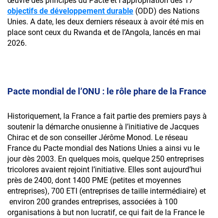
Abonnez-vous à
œuvre des principes du Pacte et l’appropriation des 17
Pour télécharger le document, remplissez
objectifs de développement durable
(ODD) des Nations
Courant Positif
le formulaire ci-dessous :
Unies. A date, les deux derniers réseaux à avoir été mis en
place sont ceux du Rwanda et de l’Angola, lancés en mai
2026.
S’abonner à la Newsletter Courant Positif
Pacte mondial de l’ONU : le rôle phare de la France
OK
Historiquement, la France a fait partie des premiers pays à
soutenir la démarche onusienne à l’initiative de Jacques
En soumettant ce formulaire, vous acceptez
Chirac et de son conseiller Jérôme Monod. Le réseau
que votre adresse e-mail soit utilisée par Rexel
France du Pacte mondial des Nations Unies a ainsi vu le
pour l’envoi de newsletter et offres
jour dès 2003. En quelques mois, quelque 250 entreprises
promotionnelles. Vous pouvez vous
tricolores avaient rejoint l’initiative. Elles sont aujourd’hui
S'inscrire à la Newsletter Courant Positif. Vous
désabonner à tout moment grâce au lien
près de 2400, dont 1400 PME (petites et moyennes
pourrez vous désabonner à tout moment
présent dans les e-mails qui vous sont
entreprises), 700 ETI (entreprises de taille intermédiaire) et
grâce au lien présent dans les e-mails qui vous
adressés.
environ 200 grandes entreprises, associées à 100
seront adressés.
organisations à but non lucratif, ce qui fait de la France le