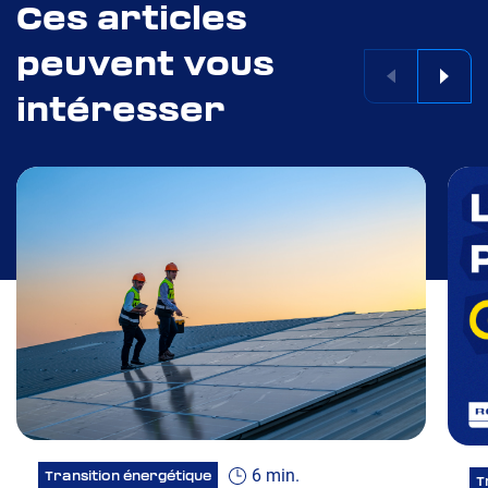
Ces articles
peuvent vous
intéresser
6 min.
Transition énergétique
T