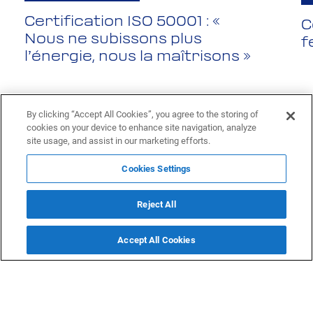
Certification ISO 50001 : «
C
Nous ne subissons plus
f
l’énergie, nous la maîtrisons »
By clicking “Accept All Cookies”, you agree to the storing of
cookies on your device to enhance site navigation, analyze
site usage, and assist in our marketing efforts.
Cookies Settings
Reject All
Accept All Cookies
Rexel.fr
Données personnelles
Mentions légales