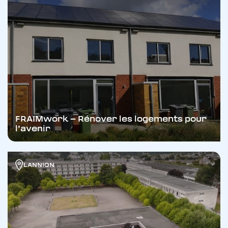
S'inscrire à la Newsletter Courant Positif. Vous
pourrez vous désabonner à tout moment
grâce au lien présent dans les e-mails qui vous
seront adressés.
FRAIMwork – Rénover les logements pour
l’avenir
Valider
LANNION
Accéder au site