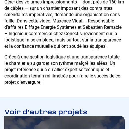
Gérer des volumes impressionnants — dont près de 160 km
de câbles — sur un chantier imposant des contraintes
calendaires impératives, demande une organisation sans
faille. Dans cette vidéo, Maxence Vidal – Responsable
Mag : La France
d’affaires Eiffage Energie Systèmes et Sébastien Remacle
électrique
– Ingénieur commercial chez Conectis, reviennent sur la
logistique mise en place, mais surtout sur la transparence
et la confiance mutuelle qui ont soudé les équipes.
Grâce à une gestion logistique et une transparence totale,
le chantier a su garder son rythme malgré les aléas. Un
projet référence qui a su allier expertise technique et
Pour télécharger le document, remplissez
coordination terrain millimétrée pour faire le succès de ce
le formulaire ci-dessous :
projet d’envergure !
Voir d’autres projets