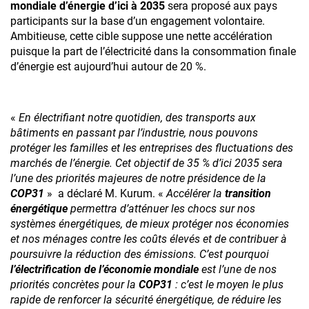
mondiale d’énergie d’ici à 2035
sera proposé aux pays
participants sur la base d’un engagement volontaire.
Ambitieuse, cette cible suppose une nette accélération
OK
puisque la part de l’électricité dans la consommation finale
d’énergie est aujourd’hui autour de 20 %.
En soumettant ce formulaire, vous acceptez
que votre adresse e-mail soit utilisée par Rexel
pour l’envoi de newsletter et offres
«
En électrifiant notre quotidien, des transports aux
promotionnelles. Vous pouvez vous
S'inscrire à la Newsletter Courant Positif. Vous
bâtiments en passant par l’industrie, nous pouvons
désabonner à tout moment grâce au lien
pourrez vous désabonner à tout moment
protéger les familles et les entreprises des fluctuations des
présent dans les e-mails qui vous sont
grâce au lien présent dans les e-mails qui vous
marchés de l’énergie. Cet objectif de 35 % d’ici 2035 sera
adressés.
seront adressés.
l’une des priorités majeures de notre présidence de la
COP31
» a déclaré M. Kurum. «
Accélérer la
transition
énergétique
permettra d’atténuer les chocs sur nos
Valider
systèmes énergétiques, de mieux protéger nos économies
et nos ménages contre les coûts élevés et de contribuer à
Accéder au site
poursuivre la réduction des émissions. C’est pourquoi
l’électrification de l’économie mondiale
est l’une de nos
priorités concrètes pour la
COP31
: c’est le moyen le plus
Accéder au site
rapide de renforcer la sécurité énergétique, de réduire les