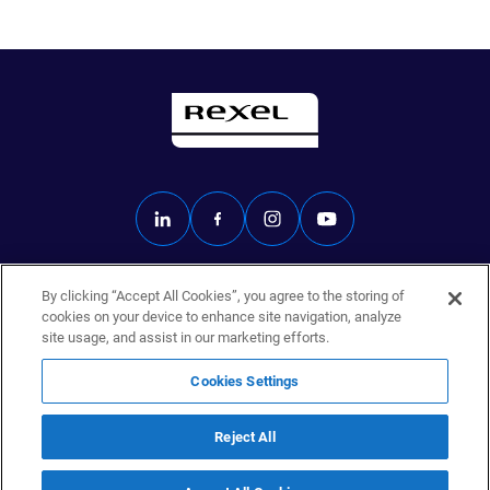
By clicking “Accept All Cookies”, you agree to the storing of
Rexel.fr
cookies on your device to enhance site navigation, analyze
Données personnelles
site usage, and assist in our marketing efforts.
Mentions légales
Éthique
Cookies Settings
Politique de sécurité
Cookies Settings
Reject All
© 2025 Rexel