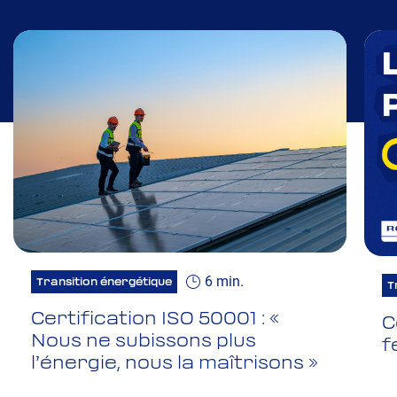
6 min.
Transition énergétique
T
Certification ISO 50001 : «
C
Nous ne subissons plus
f
l’énergie, nous la maîtrisons »