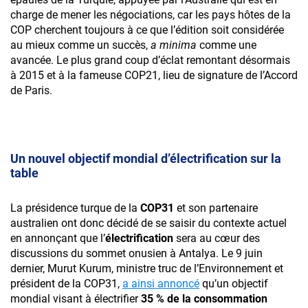
charge de mener les négociations, car les pays hôtes de la
COP cherchent toujours à ce que l’édition soit considérée
au mieux comme un succès,
a minima
comme une
avancée. Le plus grand coup d’éclat remontant désormais
à 2015 et à la fameuse COP21, lieu de signature de l’Accord
Mag : La France
de Paris.
électrique
Abonnez-vous à
Un nouvel objectif mondial d’électrification sur la
Courant Positif
table
Abonnez-vous à
Pour télécharger le document, remplissez
La présidence turque de la
COP31
et son partenaire
Courant Positif
le formulaire ci-dessous :
australien ont donc décidé de se saisir du contexte actuel
en annonçant que l’
électrification
sera au cœur des
discussions du sommet onusien à Antalya. Le 9 juin
dernier, Murut Kurum, ministre truc de l’Environnement et
président de la COP31,
a ainsi annoncé
qu’un objectif
mondial visant à électrifier
35 % de la consommation
S’abonner à la Newsletter Courant Positif