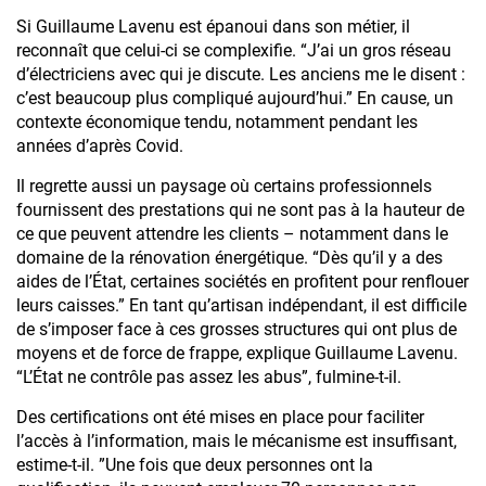
Si Guillaume Lavenu est épanoui dans son métier, il
reconnaît que celui-ci se complexifie. “J’ai un gros réseau
d’électriciens avec qui je discute. Les anciens me le disent :
c’est beaucoup plus compliqué aujourd’hui.” En cause, un
S’abonner à la Newsletter Courant Positif
contexte économique tendu, notamment pendant les
années d’après Covid.
OK
Il regrette aussi un paysage où certains professionnels
fournissent des prestations qui ne sont pas à la hauteur de
ce que peuvent attendre les clients – notamment dans le
En soumettant ce formulaire, vous acceptez
domaine de la rénovation énergétique. “Dès qu’il y a des
que votre adresse e-mail soit utilisée par Rexel
aides de l’État, certaines sociétés en profitent pour renflouer
pour l’envoi de newsletter et offres
leurs caisses.” En tant qu’artisan indépendant, il est difficile
promotionnelles. Vous pouvez vous
S'inscrire à la Newsletter Courant Positif. Vous
de s’imposer face à ces grosses structures qui ont plus de
désabonner à tout moment grâce au lien
pourrez vous désabonner à tout moment
moyens et de force de frappe, explique Guillaume Lavenu.
présent dans les e-mails qui vous sont
grâce au lien présent dans les e-mails qui vous
“L’État ne contrôle pas assez les abus”, fulmine-t-il.
adressés.
seront adressés.
Des certifications ont été mises en place pour faciliter
l’accès à l’information, mais le mécanisme est insuffisant,
Valider
estime-t-il. ”Une fois que deux personnes ont la