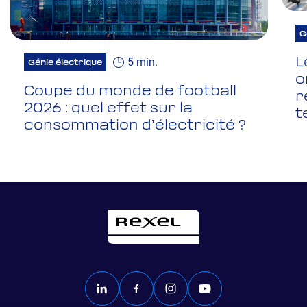
G
5 min.
L
Génie électrique
o
Coupe du monde de football
r
2026 : quel effet sur la
t
consommation d’électricité ?