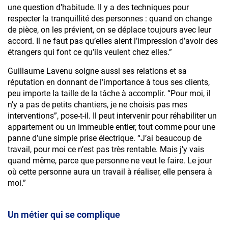
une question d’habitude. Il y a des techniques pour
respecter la tranquillité des personnes : quand on change
de pièce, on les prévient, on se déplace toujours avec leur
accord. Il ne faut pas qu’elles aient l’impression d’avoir des
étrangers qui font ce qu’ils veulent chez elles.”
Guillaume Lavenu soigne aussi ses relations et sa
réputation en donnant de l’importance à tous ses clients,
peu importe la taille de la tâche à accomplir. “Pour moi, il
n’y a pas de petits chantiers, je ne choisis pas mes
Mag : La France
interventions”, pose-t-il. Il peut intervenir pour réhabiliter un
appartement ou un immeuble entier, tout comme pour une
électrique
panne d’une simple prise électrique. “J’ai beaucoup de
travail, pour moi ce n’est pas très rentable. Mais j’y vais
Abonnez-vous à
quand même, parce que personne ne veut le faire. Le jour
où cette personne aura un travail à réaliser, elle pensera à
Courant Positif
moi.”
Abonnez-vous à
Pour télécharger le document, remplissez
Courant Positif
le formulaire ci-dessous :
Un métier qui se complique