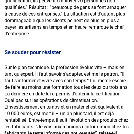
qualification, ils peuvent employer 70 personnes non
Accéder au site
qualifiées.” Résultat : “beaucoup de gens se font arnaquer
à cause de ces entreprises.” La situation est d’autant plus
dommageable que les clients peinent de plus en plus à
payer les artisans en temps et en heure, remarque le chef
Accéder au site
d’entreprise.
Se souder pour résister
Sur le plan technique, la profession évolue vite – mais en
tant qu’expert, il faut savoir s’adapter, estime le patron. “Il
faut s’informer et vivre avec son temps.” Lui-même essaie
de faire au moins une formation tous les deux ou trois ans.
La dernière en date lui a permis d’obtenir la certification
Qualipac sur les opérations de climatisation.
L’investissement en temps et en matériel est équivalent à
10 000 euros, estime-t-il – un an plus tard, il est déjà
rentabilisé. Entre-temps, il suit l’évolution des produits chez
les fabricants. “Je vais aux réunions d’information chez les
fabricants, je reste informé des nouveautés”, relate-t-il.